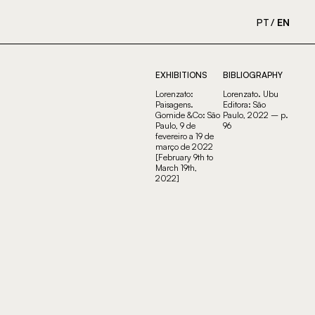
PT
EN
EXHIBITIONS
BIBLIOGRAPHY
Lorenzato:
Lorenzato. Ubu
Paisagens.
Editora: São
Gomide &Co: São
Paulo, 2022 – p.
Paulo, 9 de
96
fevereiro a 19 de
março de 2022
[February 9th to
March 19th,
2022]