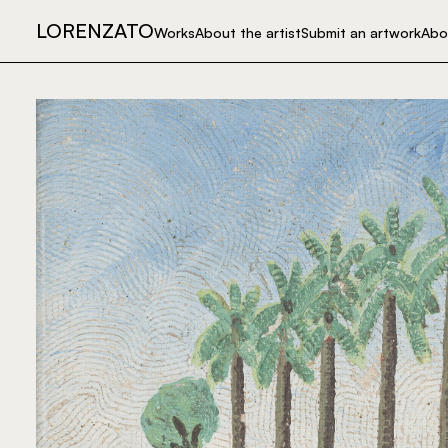
LORENZATO
Works
About the artist
Submit an artwork
Abo