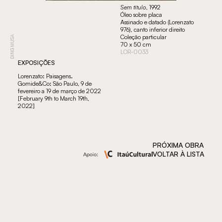
Sem título
, 1992
Óleo sobre placa
Assinado e datado (Lorenzato
976), canto inferior direito
Coleção particular
DING MUSA
70 x 50 cm
LOR-0033
EXPOSIÇÕES
Lorenzato: Paisagens.
Gomide&Co: São Paulo, 9 de
fevereiro a 19 de março de 2022
[February 9th to March 19th,
2022]
PRÓXIMA OBRA
VOLTAR À LISTA