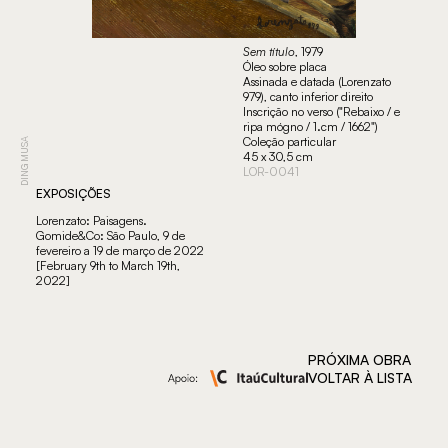
Sem título
, 1979
Óleo sobre placa
Assinada e datada (Lorenzato
979), canto inferior direito
Inscrição no verso ("Rebaixo / e
ripa mógno / 1.cm / 1662")
Coleção particular
DING MUSA
45 x 30,5 cm
LOR-0041
EXPOSIÇÕES
Lorenzato: Paisagens.
Gomide&Co: São Paulo, 9 de
fevereiro a 19 de março de 2022
[February 9th to March 19th,
2022]
PRÓXIMA OBRA
VOLTAR À LISTA