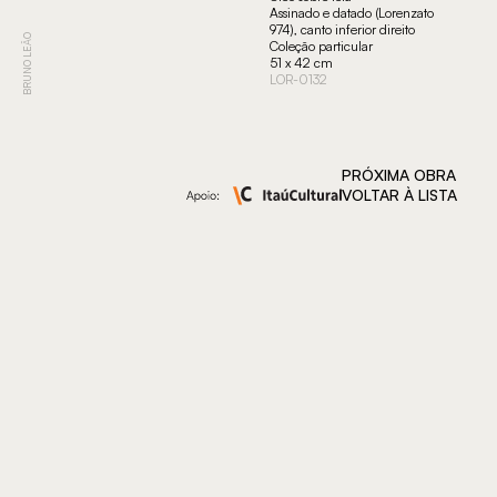
Assinado e datado (Lorenzato
974), canto inferior direito
BRUNO LEÃO
Coleção particular
51 x 42 cm
LOR-0132
PRÓXIMA OBRA
VOLTAR À LISTA