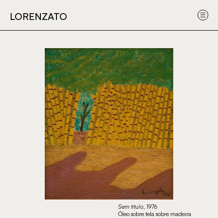
Obras
Sobre
Submeter
Sobre
LORENZATO
LORENZATO
o
uma obra
o
artista
projet
Sem título
, 1976
Óleo sobre tela sobre madeira