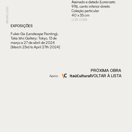
Assinado e datado (Lorenzato
976), canto inferior direito
BRUNO LEÃO
Coleção particular
40 x 35 cm
LOR-0186
EXPOSIÇÕES
Fukei-Ga (Landscape Painting).
Taka Ishii Gallery: Tokyo, 13 de
março a 27 de abril de 2024
[March 23rd to April 27th 2024]
PRÓXIMA OBRA
VOLTAR À LISTA