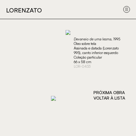
Obras
Sobre
Submeter
Sobre
LORENZATO
LORENZATO
o
uma obra
o
artista
projet
Devaneio de uma lesma
, 1995
Óleo sobre tela
Assinada e datada (Lorenzato
995), canto inferior esquerdo
Coleção particular
66 x 58 cm
LOR-0433
PRÓXIMA OBRA
VOLTAR À LISTA