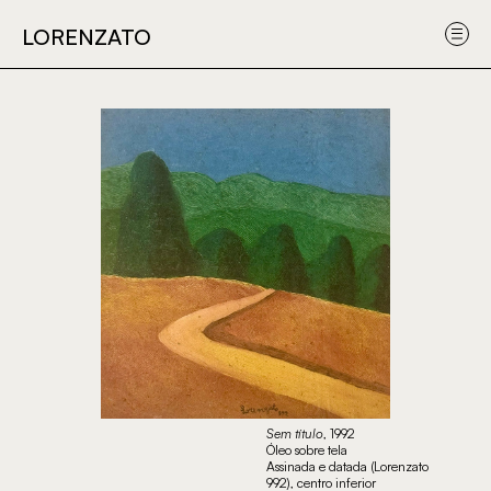
Obras
Sobre
Submeter
Sobre
LORENZATO
LORENZATO
o
uma obra
o
artista
projet
Sem título
, 1992
Óleo sobre tela
Assinada e datada (Lorenzato
992), centro inferior