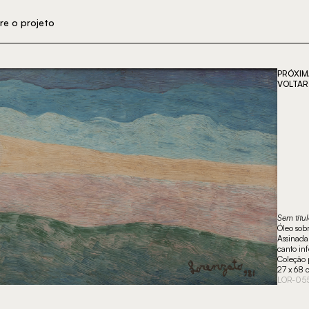
re o projeto
PRÓXIM
VOLTAR 
Sem títu
Óleo sob
Assinada
canto inf
Coleção 
27 x 68
LOR-05