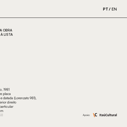
PT
EN
A OBRA
À LISTA
lo
, 1981
re placa
 e datada (Lorenzato 981),
erior direito
particular
 cm
58