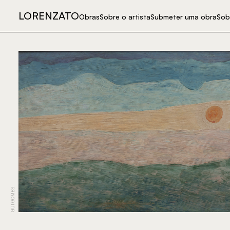
LORENZATO
Obras
Sobre o artista
Submeter uma obra
Sob
GUI GOMES