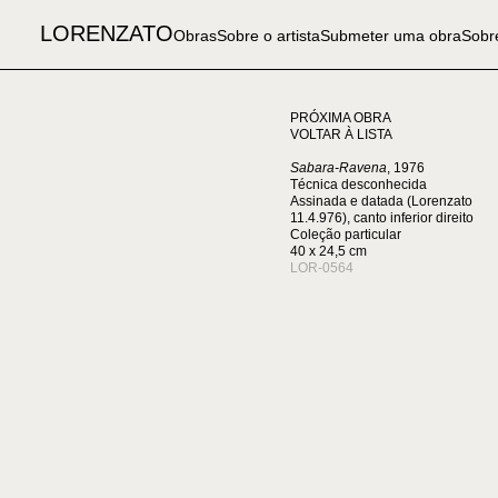
LORENZATO
Obras
Sobre o artista
Submeter uma obra
Sobre
PRÓXIMA OBRA
VOLTAR À LISTA
Sabara-Ravena
, 1976
Técnica desconhecida
Assinada e datada (Lorenzato
11.4.976), canto inferior direito
Coleção particular
40 x 24,5 cm
LOR-0564