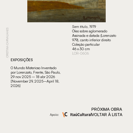
Sem título
, 1979
CRISTINA CARVALHAES
Óleo sobre aglomerado
Assinada e datada (Lorenzato
979), canto inferior direito
Coleção particular
46 x 30 cm
LOR-0606
EXPOSIÇÕES
O Mundo Misterioso Inventado
por Lorenzato, Frente, São Paulo,
29 nov 2025 – 18 abr 2026
[November 29, 2025–April 18,
2026]
PRÓXIMA OBRA
VOLTAR À LISTA