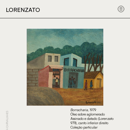
Obras
Sobre
Submeter
Sobre
LORENZATO
LORENZATO
o
uma obra
o
artista
projet
Borracharia
, 1979
CRISTINA CARVALHAES
Óleo sobre aglomerado
Assinado e datado (Lorenzato
979), canto inferior direito
Coleção particular