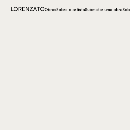
LORENZATO
Obras
Sobre o artista
Submeter uma obra
Sob